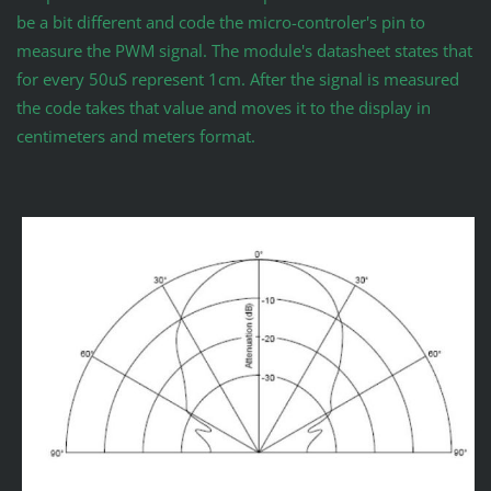
be a bit different and code the micro-controler's pin to
measure the PWM signal. The module's datasheet states that
for every 50uS represent 1cm. After the signal is measured
the code takes that value and moves it to the display in
centimeters and meters format.